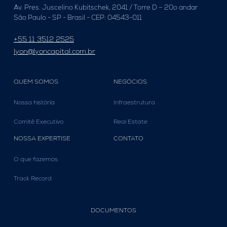
Av. Pres. Juscelino Kubitschek, 2041 / Torre D – 20o andar
São Paulo - SP - Brasil - CEP: 04543-011
+55 11 3512 2525
lyon@lyoncapital.com.br
QUEM SOMOS
NEGÓCIOS
Nossa história
Infraestrutura
Comitê Executivo
Real Estate
NOSSA EXPERTISE
CONTATO
O que fazemos
Track Record
DOCUMENTOS